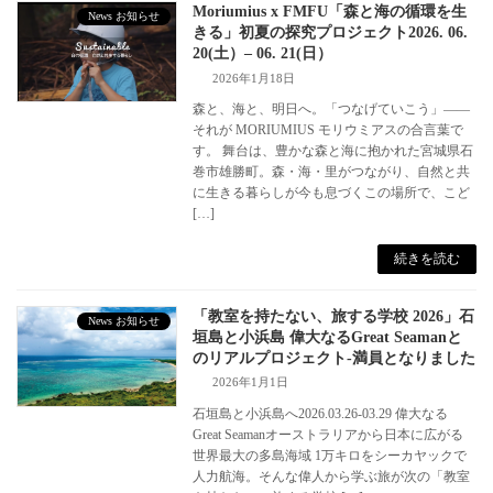
Moriumius x FMFU「森と海の循環を生
News お知らせ
きる」初夏の探究プロジェクト2026. 06.
20(土）– 06. 21(日）
2026年1月18日
森と、海と、明日へ。「つなげていこう」——
それが MORIUMIUS モリウミアスの合言葉で
す。 舞台は、豊かな森と海に抱かれた宮城県石
巻市雄勝町。森・海・里がつながり、自然と共
に生きる暮らしが今も息づくこの場所で、こど
[…]
続きを読む
「教室を持たない、旅する学校 2026」石
News お知らせ
垣島と小浜島 偉大なるGreat Seamanと
のリアルプロジェクト-満員となりました
2026年1月1日
石垣島と小浜島へ2026.03.26-03.29 偉大なる
Great Seamanオーストラリアから日本に広がる
世界最大の多島海域 1万キロをシーカヤックで
人力航海。そんな偉人から学ぶ旅が次の「教室