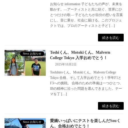
お知らせ information 子どもたちの声が、未来を
動かす。―アーティストと共に紡ぐ、世界にひ
とつだけの歌― 子どもたちが自分の想いを言葉
にし、音に乗せ、社会に届ける。このプロジェ
クトでは、プロのアーティストと子ど […]
続きを読む
Toshiくん、Motokiくん、Malvern
News お知らせ
College Tokyo 入学おめでとう！
2025年10月2日
Toshihiroくん、Motokiくん、Malvern College
Tokyo 合格、そして入学おめでとう！学年F1と
F3への挑戦。 合格のための準備は一つひとつ、
IBの精神に沿った問題を選んできました。テー
マを丁 […]
続きを読む
愛嬌いっぱいにテストを楽しんだSouく
News お知らせ
ん、合格おめでとう！