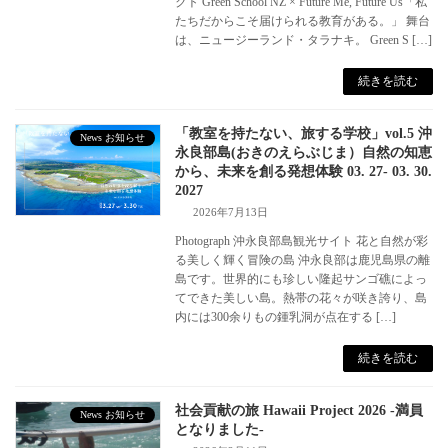
クト Green School NZ × Future Me, Future Us「私
たちだからこそ届けられる教育がある。」 舞台
は、ニュージーランド・タラナキ。 Green S […]
続きを読む
「教室を持たない、旅する学校」vol.5 沖
News お知らせ
永良部島(おきのえらぶじま）自然の知恵
から、未来を創る発想体験 03. 27- 03. 30.
2027
2026年7月13日
Photograph 沖永良部島観光サイト 花と自然が彩
る美しく輝く冒険の島 沖永良部は鹿児島県の離
島です。世界的にも珍しい隆起サンゴ礁によっ
てできた美しい島。熱帯の花々が咲き誇り、島
内には300余りもの鍾乳洞が点在する […]
続きを読む
社会貢献の旅 Hawaii Project 2026 -満員
News お知らせ
となりました-