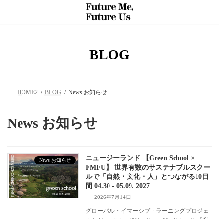
コ
ナ
ン
ビ
テ
ゲ
ン
ー
ツ
シ
へ
ョ
BLOG
ス
ン
キ
に
ッ
移
プ
動
HOME2
BLOG
News お知らせ
News お知らせ
ニュージーランド 【Green School ×
News お知らせ
FMFU】 世界有数のサステナブルスクー
ルで「自然・文化・人」とつながる10日
間 04.30 - 05.09. 2027
2026年7月14日
グローバル・イマーシブ・ラーニングプロジェ