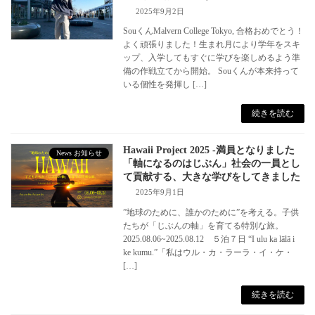
2025年9月2日
SouくんMalvern College Tokyo, 合格おめでとう！
よく頑張りました！生まれ月により学年をスキ
ップ、入学してもすぐに学びを楽しめるよう準
備の作戦立てから開始。 Souくんが本来持って
いる個性を発揮し […]
続きを読む
Hawaii Project 2025 -満員となりました
News お知らせ
「軸になるのはじぶん」社会の一員とし
て貢献する、大きな学びをしてきました
2025年9月1日
”地球のために、誰かのために”を考える。子供
たちが「じぶんの軸」を育てる特別な旅。
2025.08.06~2025.08.12 ５泊７日 “I ulu ka lālā i
ke kumu.”「私はウル・カ・ラーラ・イ・ケ・
[…]
続きを読む