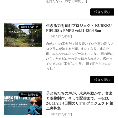
を持たない、旅する学校 […]
続きを読む
生きる力を育むプロジェクト KURKKU
News お知らせ
FIELDS x FMFU vol.11 12/14 Sun
2025年10月31日
自然の中の工夫 強く降り続いていた雨の音もプ
ログラムが始まると聞こえなくなり、止んだ
雨、みんなのエネルギーはすごいな。 雨の後に
ひらいた自然に一歩足を踏み入れると、広がっ
ているのは “工夫” の世界。 畑で泥だらけにな
っ […]
続きを読む
子どもたちの声が、未来を動かす。音楽
News お知らせ
と映像制作、そして配信まで。―8/23,
24, 11/2,3 4日間のリアルプロジェクト 第
二弾募集
2025年10月18日