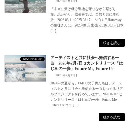
2026年2月11日
「未来に受け継ぐ聖地を守りながら繋がり、
愛、思いやり、成長を学ぶ、自然と共に歩む
旅」2026.08.11~2025.08.17 ５泊７日Homestay
の生徒さんは、2026.08.05 出発~2026.08.17(日本
[…]
続きを読む
アーティストと共に社会へ発信する一
News お知らせ
曲 2026年2月7日セカンドリリース「は
じめの一歩」Future Me, Future Us
2026年2月11日
2024年の夏から、FMFUの子供たちは、アーテ
ィストと共に社会へ発信する一曲をつくるリア
ルプロジェクトを始めています。2026.02.07 セ
カンドリリース「はじめの一歩」Future Me,
Future Us コラ […]
続きを読む