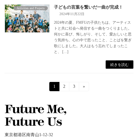
子どもの言葉を繋いだ一曲が完成！
Activities and Projects
2024年11月22日
2024年の夏、FMFUの子供たちは、アーティス
トと共に社会へ発信する一曲をつくりました。
何かに喜び、悔しがり、そして、愛おしいと思
う気持ち、心の中で思ったこと、ことばを繋ぎ
歌にしました。大人はもう忘れてしまったこ
と、 […]
続きを読む
投
固
1
固
2
固
3
»
定
定
定
稿
ペ
ペ
ペ
ー
ー
ー
の
ジ
ジ
ジ
ペ
ー
東京都港区南青山1-12-32