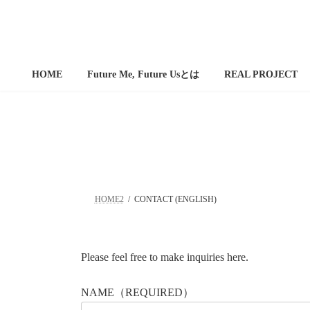
コ
ナ
ン
ビ
テ
ゲ
ン
ー
ツ
シ
HOME
Future Me, Future Usとは
REAL PROJECT
へ
ョ
ス
ン
キ
に
ッ
移
プ
動
HOME2
CONTACT (ENGLISH)
Please feel free to make inquiries here.
NAME（REQUIRED）