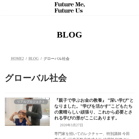
コ
ナ
ン
ビ
テ
ゲ
ン
ー
ツ
シ
へ
ョ
BLOG
ス
ン
キ
に
ッ
移
プ
動
HOME2
BLOG
グローバル社会
グローバル社会
『親子で学ぶお金の教養』 ”深い学び”と
リアルプロジェクト
なりました。”学びを活かす”こどもたち
の素晴らしい頑張り、これから必要とさ
れる学びの形がここにあります。
2020年3月27日
専門家を招いてのレクチャー、特別講師 今田