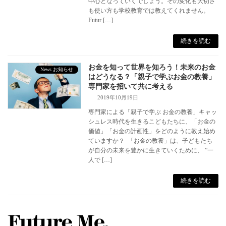
中心となっていくでしょう。その変化も大切さ
も使い方も学校教育では教えてくれません。
Futur […]
続きを読む
お金を知って世界を知ろう！未来のお金
News お知らせ
はどうなる？「親子で学ぶお金の教養」
専門家を招いて共に考える
2019年10月19日
専門家による「親子で学ぶ お金の教養」キャッ
シュレス時代を生きるこどもたちに、「お金の
価値」「お金の計画性」をどのように教え始め
ていますか？ 「お金の教養」は、子どもたち
が自分の未来を豊かに生きていくために、 ”一
人で […]
続きを読む