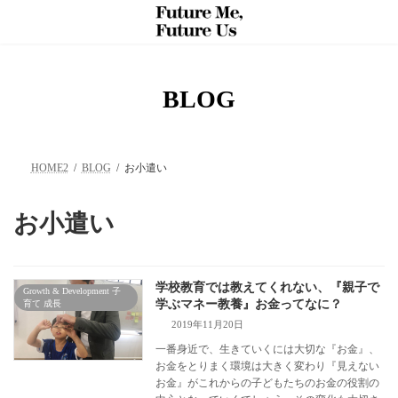
コ
ナ
ン
ビ
テ
ゲ
ン
ー
ツ
シ
へ
ョ
BLOG
ス
ン
キ
に
ッ
移
プ
動
HOME2
BLOG
お小遣い
お小遣い
学校教育では教えてくれない、『親子で
Growth & Development 子
学ぶマネー教養』お金ってなに？
育て 成長
2019年11月20日
一番身近で、生きていくには大切な『お金』、
お金をとりまく環境は大きく変わり『見えない
お金』がこれからの子どもたちのお金の役割の