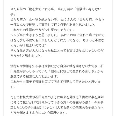
当たり前の「物を大切にする事」 当たり前の「無駄遣いをしない
事」
当たり前の「食べ物を残さない事」 たくさんの「当たり前」をもう
一度みんなで確認して実行して行く必要があると思いました。
これからの生活の仕方が少し変わりそうです。
シンプルに生きようと思いました。 あれこれ物に溢れて過ごすので
はなく少し不便でも工夫したらどうにだってなる。 ちょっと不便な
くらいが丁度よいのでは?
そんな生き方が大人になった私にとっても実は楽なんじゃないのだ
ろうか? と思えました。
流行りや情報を知る事は大切だけど自分の軸を崩さない大切さ。石
田先生がおっしゃっていた「他者と比較して生まれる苦しさ」から
解放できる秘訣なんだと思います。
これからも親子で視野を広げて考えて行動して行きたいと思いま
す。
そして村松先生や石田先生のように将来を見据え子供達の事を真剣
に考えて投げかけて語りかけて下さる方々の存在が心強く、今回参
加した6人の子供達だけじゃなく1人でも多くの未来ある子供たちへ
どうか届きますように...と心底思います。