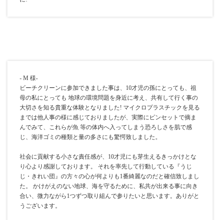
- M 様-
ビーチクリーンに参加できました事は、10才児の孫にとっても、祖
母の私にとっても 地球の環境問題を身近に考え、共有して行く事の
大切さを知る貴重な体験となりました! マイクロプラスチックを見る
までは他人事の様に感じておりましたが、実際にピンセットで摘ま
んでみて、これらが魚 等の体内へ入ってしまう恐ろしさを肌で感
じ、海洋ゴミの種類と量の多さにも驚愕致しました。
社会に貢献する小さな責任感が、10才児にも芽生えるきっかけとな
り心より感謝しております。 それを率先して行動している『うじ
じ・きれい団』の方々の心が何よりも1番綺麗なのだと確信致しまし
た。 かけがえのない地球、海を守るために、私共が出来る事に向き
合い、微力ながら1つずつ取り組んで参りたいと思います。ありがと
うございます。