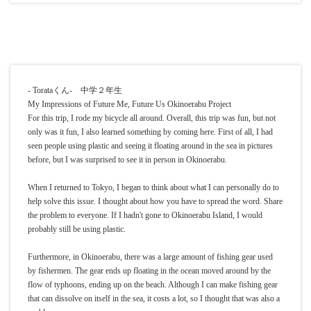
- Torataくん- 中学２年生
My Impressions of Future Me, Future Us Okinoerabu Project
For this trip, I rode my bicycle all around. Overall, this trip was fun, but not
only was it fun, I also learned something by coming here. First of all, I had
seen people using plastic and seeing it floating around in the sea in pictures
before, but I was surprised to see it in person in Okinoerabu.
When I returned to Tokyo, I began to think about what I can personally do to
help solve this issue. I thought about how you have to spread the word. Share
the problem to everyone. If I hadn't gone to Okinoerabu Island, I would
probably still be using plastic.
Furthermore, in Okinoerabu, there was a large amount of fishing gear used
by fishermen. The gear ends up floating in the ocean moved around by the
flow of typhoons, ending up on the beach. Although I can make fishing gear
that can dissolve on itself in the sea, it costs a lot, so I thought that was also a