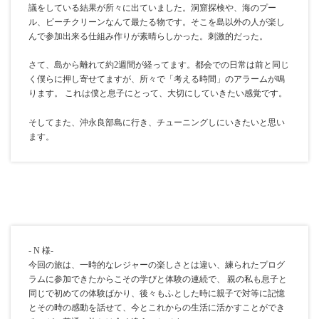
議をしている結果が所々に出ていました。洞窟探検や、海のプー
ル、ビーチクリーンなんて最たる物です。そこを島以外の人が楽し
んで参加出来る仕組み作りが素晴らしかった。刺激的だった。
さて、島から離れて約2週間が経ってます。都会での日常は前と同じ
く僕らに押し寄せてますが、所々で「考える時間」のアラームが鳴
ります。 これは僕と息子にとって、大切にしていきたい感覚です。
そしてまた、沖永良部島に行き、チューニングしにいきたいと思い
ます。
- N 様-
今回の旅は、一時的なレジャーの楽しさとは違い、練られたプログ
ラムに参加できたからこその学びと体験の連続で、 親の私も息子と
同じで初めての体験ばかり、後々もふとした時に親子で対等に記憶
とその時の感動を話せて、今とこれからの生活に活かすことができ