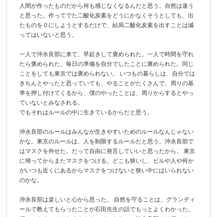
人間が作ったものだから何も感じなくなるんだと思う。自然は違う
と思った。作ってでた二酸化炭素をどうにかなくそうとしても、出
たものを０にしようとするだけで、結局二酸化炭素を出すことは減
ってはいないと思う。
一人で沖永良部に来て、早起きして褒められた。一人で時間を守れ
たら褒められた。毎日の準備を自分でしたことに褒められた。同じ
ことをしても東京では褒められない。 いつもの暮らしは、自分では
きちんとやったと思っていても、やることがたくさんで、周りの基
準を押し付けてくるから、僕のやったことは、周りからするとやっ
ていないとみなされる。
でもそれはルールの中に生きているからだと思う。
沖永良部のルールはみんなが生きやすいためのルールなんじゃない
かな。東京のルールは、人を制限するルールだと思う。沖永良部で
はマスクを外せた。だって自由に発言していいと思ったから。 東京
に帰ってからまたマスクをつける。どこも狭いし、ビルや人や何か
がいつも近くにあるからマスクをつけないと狭い中にはいられない
のかな。
沖永良部は楽しいと心から思った。 自然を守ることは、グランディ
ールで教えてもらったことが石田先生の話でもっとよくわかった。