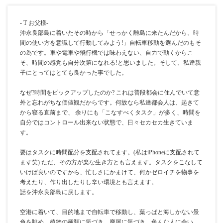
- T お父様-
沖永良部島に着いたその時から「せっかく離島に来たんだから、時
間の使い方を意識して行動してみよう!」自転車移動を選んだのもそ
の為です。車や電車や飛行機では味わえない、自力で動くからこ
そ、時間の感覚も自分次第になれる!と思いました。そして、私達親
子にとってはとても良かった事でした。
なぜ?時間をピックアップしたのか? これは普段都会に住んでいて意
外と忘れがちな価値観だからです。何故なら私達都会人は、起きて
から寝る直前まで、 余りにも「こなすべくタスク」が多く、時間を
自分ではコントロール出来ない状態で、日々セカセカ生きていま
す。
要はタスクに時間配分を支配されてます。(私はiPhoneに支配されて
ます笑) ただ、その方が楽な生き方とも言えます。タスクをこなして
いけば良いのですから、忙しさにかまけて、何かゼロイチを物事を
考えたり、作り出したりし辛い環境とも言えます。
話を沖永良部島に戻します。
空港に着いて、目的地まで自転車で移動し、葉っぱと海しかない景
色を眺め、植物の種類に気づき、廃屋に気づき、色んな人に会い、