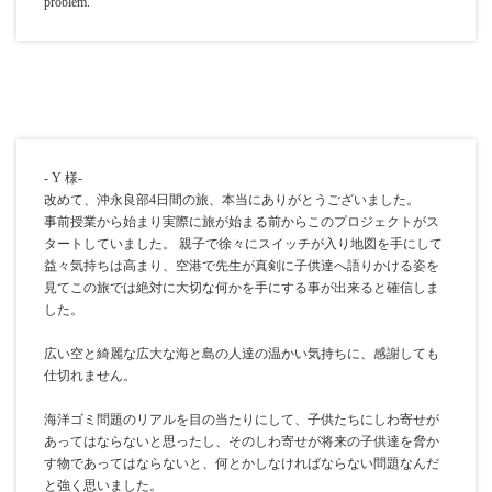
problem.
- Y 様-
改めて、沖永良部4日間の旅、本当にありがとうございました。
事前授業から始まり実際に旅が始まる前からこのプロジェクトがス
タートしていました。 親子で徐々にスイッチが入り地図を手にして
益々気持ちは高まり、空港で先生が真剣に子供達へ語りかける姿を
見てこの旅では絶対に大切な何かを手にする事が出来ると確信しま
した。
広い空と綺麗な広大な海と島の人達の温かい気持ちに、感謝しても
仕切れません。
海洋ゴミ問題のリアルを目の当たりにして、子供たちにしわ寄せが
あってはならないと思ったし、そのしわ寄せが将来の子供達を脅か
す物であってはならないと、何とかしなければならない問題なんだ
と強く思いました。