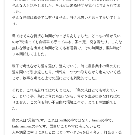
色んな人と話をしました。それが出来る時間が我々に与えられてま
した。
そんな時間は都会では有りません。許され無いと言って良いでしょ
う。
島ではそんな贅沢な時間がやっぱりありました。どっちの道が良い
のか?間違っても自転車で行ってみる。案の定、突き当たり。こんな
無駄な動きを出来る時間がとても有意義で、その時間は、脳味噌が
フル回転してました。
親子で考えながら道を選び、進んでいく。時に農作業中の島の方に
道を聞いて引き返したり、情報を一つづつ取りながら進んでいく感
じが、物事を考える上での脳にとても刺激的でした。
それと、これも忘れてはなりません。「島の人はとても考えてい
る」という事。島には何にも無いから、何かを生み出さなければな
りません。この何も無い不自由な環境こそが、とても刺激的でし
た。
島の人は“元気”です。これはhealthの事ではなく、brainsの事で、
Entertainmentの事です。面白いことを常に考えているな!
人を満足に幸せにさせるにはどうすべきか?を日々考え、打合せ・会