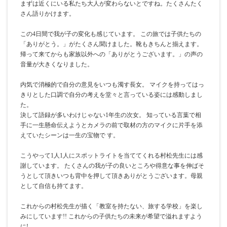
まずは近くにいる私たち大人が変わらないとですね。たくさんたく
さん語りかけます。
この4日間で我が子の変化も感じています。 この旅では子供たちの
「ありがとう。」がたくさん聞けました。靴もきちんと揃えます。
帰って来てからも家族以外への「ありがとうございます。」の声の
音量が大きくなりました。
内気で消極的で自分の意見をいつも濁す長女。 マイクを持ってはっ
きりとした口調で自分の考えを堂々と言っている姿には感動しまし
た。
決して語録が多いわけじゃない1年生の次女。 知っている言葉で相
手に一生懸命伝えようとカメラの前で取材の方のマイクに片手を添
えていたシーンは一生の宝物で す。
こうやって1人1人にスポットライトを当ててくれる村松先生には感
謝しています。 たくさんの我が子の良いところや得意な事を伸ばそ
うとして頂きいつも背中を押して頂きありがとうございます。母親
として自信も持てます。
これからの村松先生が描く「教室を持たない、旅する学校」を楽し
みにしています!! これからの子供たちの未来が希望で溢れますよう
に!