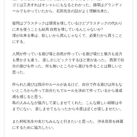
ゴミは工夫すればオシャレにもなるとわかった。循環はグランディ
ールでもやっていたから、石田先生の話がよく理解出来た。
疑問はプラスチックは環境を壊しているけどプラスチックの代わり
に木を使うことも結局 自然を壊しているんじゃないか?
僕が出来る事は、欲しいから買んじゃなくて、必要だから買うこと
にする。
人間が作っている遊び場と自然が作っている遊び場だと魅力も迫力
も豊かさも違う。 楽しさにビックリするほど差があった。 西原で自
分の遊びを作った。何も無いところから遊びを作ることは難しいと
思った。
作られた遊びは指示やルールがあるけど、自分で作る遊びは何もな
いところから作って自分たちでルールを決めて作っているから達成
感を感じると思う。
島の人みんなが協力して楽しませてくれた。こんな嬉しい経験は今
までにない。 楽しませてもらったから今度はぼくが楽しませたい。
また村松先生や友だちみんなと行きたいと思った。 沖永良部を綺麗
にするために協力したい。