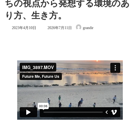
ちの視点から発想する環境のあ
り方、生き方。
最
2023年4月10日
2026年7月11日
grandir
終
更
新
日
時
: