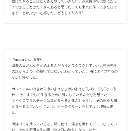
僕にできることはたくさんやっていきたい。沖永良部では僕にだっ
てできることはたくさんあると思った。でも東京に帰ってきたらで
きることが少ないと感じた。どうしてだろう?
-Yutarouくん- ５年生
出発の日どんな事が始まるんだろうとワクワクしていた。村松先生
の話からふつうの旅行ではないとわかっていた。 海にダイブするの
が少し怖かった。
ガジュマルのみきから糸のようなひげのような”しめころし”という
枝。 そこまでして生きるために努力しているんだなと思った。
マイクロプラスチックは魚が食べると死んじゃうし、その魚を人間
が食べるんだということに、ビーチクリーンをしてよく理解出来
た。
海洋ゴミを捨っていると、船に使う、浮きも流れてゴミになってい
た。それを石田先生の家では入口の飾りになっていた。