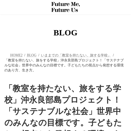
コ
ナ
ン
ビ
テ
ゲ
ン
ー
ツ
シ
へ
ョ
BLOG
ス
ン
キ
に
ッ
移
プ
動
HOME2
BLOG
いままでの「教室を持たない、旅する学校」
「教室を持たない、旅をする学校」沖永良部島プロジェクト！「サステナブ
ルな社会」世界中のみんなの目標です。子どもたちの視点から発想する環境
のあり方、生き方。
「教室を持たない、旅をする学
校」沖永良部島プロジェクト！
「サステナブルな社会」世界中
のみんなの目標です。子どもた