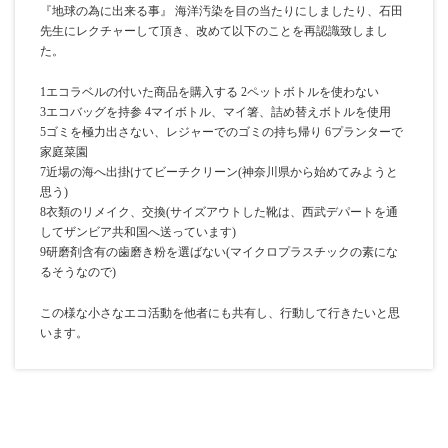
『地球の為に出来る事』 海洋汚染を目の当たりにしましたり、石田
先生にレクチャーして頂き、改めて以下のことを再認識致しまし
た。
1エコラベルの付いた商品を購入する 2ペットボトルを使わない
3エコバッグを持参 4マイボトル、マイ箸、詰め替えボトルを使用
5ゴミを極力出さない、レジャーでのゴミの持ち帰り 6プランターで
家庭菜園
7近場の海へ出掛けてビーチクリーン(神奈川県から始めてみようと
思う)
8衣類のリメイク、交換(サイズアウトした靴は、西武デパートを通
してザンビア共和国へ送っています)
9研磨剤含有の歯磨き粉を選ばない(マイクロプラスチックの素にな
るそうなので)
この様な小さなエコ活動を他者にも共有し、行動して行きたいと思
います。