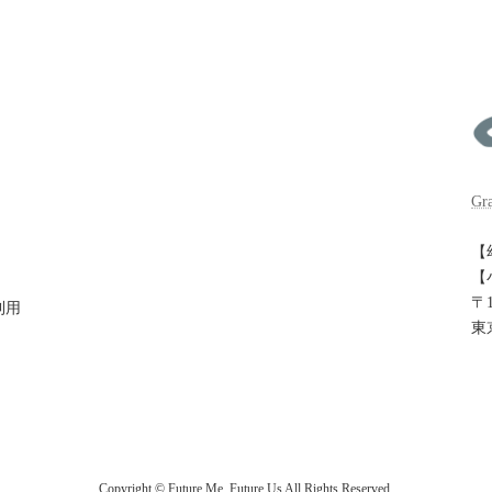
Gr
【
【
〒1
利用
東
Copyright © Future Me, Future Us All Rights Reserved.