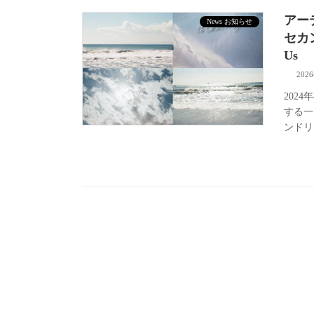
アー
News お知らせ
セカン
Us
202
202
する一
ンドリリ