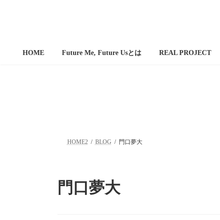
コ
ナ
ン
ビ
テ
ゲ
ン
ー
ツ
シ
HOME
Future Me, Future Usとは
REAL PROJECT
へ
ョ
ス
ン
キ
に
ッ
移
プ
動
HOME2
BLOG
門口夢大
門口夢大