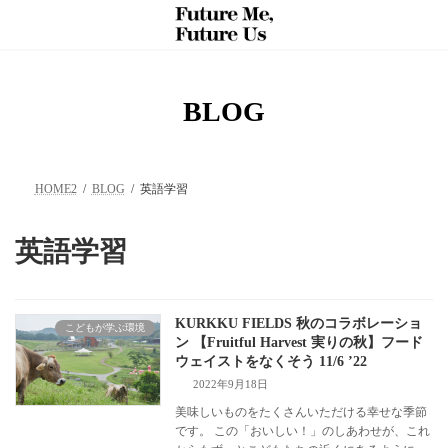
コ
ナ
ン
ビ
テ
ゲ
ン
ー
ツ
シ
へ
ョ
BLOG
ス
ン
キ
に
ッ
移
プ
動
HOME2
BLOG
英語学習
英語学習
KURKKU FIELDS 秋のコラボレーショ
こどもが学ぶ環境
ン 【Fruitful Harvest 実りの秋】フード
ウェイストをなくそう 11/6 ’22
2022年9月18日
美味しいものをたくさんいただける幸せな季節
です。 この「おいしい！」のしあわせが、これ